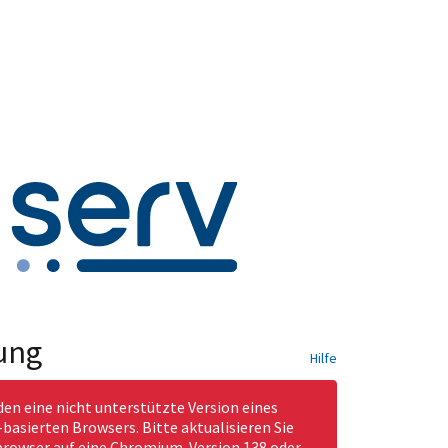
ung
Hilfe
den eine nicht unterstützte Version eines
asierten Browsers. Bitte aktualisieren Sie
rowser auf eine Chromium-Version 138 oder